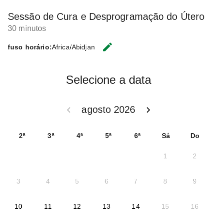
Sessão de Cura e Desprogramação do Útero
30 minutos
edit
fuso horário:
Africa/Abidjan
CHANGE THE TIMEZONE.
Selecione a data
keyboard_arrow_left
keyboard_arrow_right
agosto 2026
GO BACK JULHO 2026 }
GO FORWARD SETEM
2ª
3ª
4ª
5ª
6ª
Sá
Do
1
2
3
4
5
6
7
8
9
2026-08-10
2026-08-11
2026-08-12
2026-08-13
2026-08-14
10
11
12
13
14
15
16