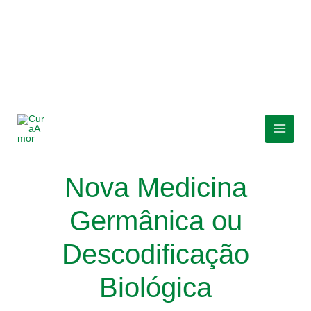
Skip
MAI
to
MEN
content
Nova Medicina
Germânica ou
Descodificação
Biológica