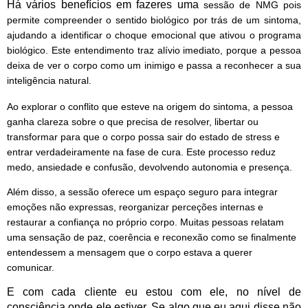
Há vários benefícios em fazeres uma
sessão de NMG pois
permite compreender o
sentido biológico
por trás de um sintoma,
ajudando a identificar o choque emocional que ativou o programa
biológico. Este entendimento traz alívio imediato, porque a pessoa
deixa de ver o corpo como um inimigo e passa a reconhecer a sua
inteligência natural.
Ao explorar o conflito que esteve na origem do sintoma, a pessoa
ganha clareza sobre o que precisa de resolver, libertar ou
transformar para que o corpo possa sair do estado de stress e
entrar verdadeiramente na fase de cura. Este processo reduz
medo, ansiedade e confusão, devolvendo autonomia e presença.
Além disso, a sessão oferece um espaço seguro para integrar
emoções não expressas, reorganizar perceções internas e
restaurar a confiança no próprio corpo. Muitas pessoas relatam
uma sensação de paz, coerência e reconexão como se finalmente
entendessem a mensagem que o corpo estava a querer
comunicar.
E com cada cliente eu estou com ele, no nível de
consciência onde ele estiver. Se algo que eu aqui disse não