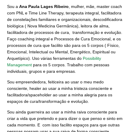
Sou a
Ana Paula Lages Ribeiro
, mulher, mãe, master coach
com PNL e Time Line Therapy, terapeuta integral, facilitadora
de constelações familiares e organizacionais, descodificadora
biológica ( Nova Medicina Germânica), leitora de alma,
facilitadora de processos de cura, transformação e evolução.
Faço coaching integral e Processos de Cura Emocional, e os
processos de cura que facilito são para os 5 corpos ( Físico,
Emocional, Intelectual ou Mental, Energético, Espiritual ou
Arquetípico). Uso várias ferramentas do
Possibility
Management
para os 5 corpos. Trabalho com pessoas
individuais, grupos e para empresas.
Sou empreendedora, feiticeira ao usar o meu medo
consciente, healer ao usar a minha tristeza consciente e
facilitadora/spaceholder ao usar a minha alegria para os
espaços de cura/transformação e evolução.
Sou ainda guerreira ao usar a minha raiva consciente para
criar a vida que pretendo e para dizer o que penso e sinto em
cada momento. E com isso facilito espaços para que outras
pessoas possam usar a sua raiva de forma consciente.