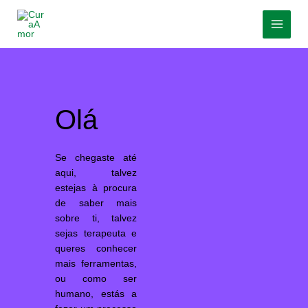
Skip
MAI
to
MEN
content
Olá
Se chegaste até
aqui, talvez
estejas à procura
de saber mais
sobre ti,
talvez
sejas terapeuta e
queres conhecer
mais ferramentas,
ou como ser
humano, estás a