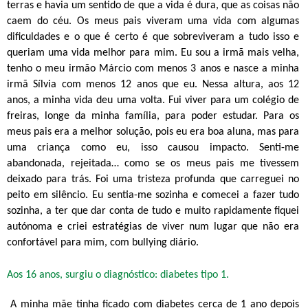
terras e havia um sentido de que a vida é dura, que as coisas não
caem do céu. Os meus pais viveram uma vida com algumas
dificuldades e o que é certo é que sobreviveram a tudo isso e
queriam uma vida melhor para mim. Eu sou a irmã mais velha,
tenho o meu irmão Márcio com menos 3 anos e nasce a minha
irmã Sílvia com menos 12 anos que eu. Nessa altura, aos 12
anos, a minha vida deu uma volta. Fui viver para um colégio de
freiras, longe da minha família, para poder estudar. Para os
meus pais era a melhor solução, pois eu era boa aluna, mas para
uma criança como eu, isso causou impacto. Senti-me
abandonada, rejeitada… como se os meus pais me tivessem
deixado para trás. Foi uma tristeza profunda que carreguei no
peito em silêncio. Eu sentia-me sozinha e comecei a fazer tudo
sozinha, a ter que dar conta de tudo e muito rapidamente fiquei
autónoma e criei estratégias de viver num lugar que não era
confortável para mim, com bullying diário.
Aos 16 anos, surgiu o diagnóstico: diabetes tipo 1.
A minha mãe tinha ficado com diabetes cerca de 1 ano depois