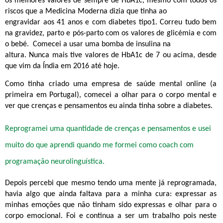
os melhores valores de sempre de HbA1c, mesmo com todos os
riscos que a Medicina Moderna dizia que tinha ao
engravidar aos 41 anos e com diabetes tipo1. Correu tudo bem
na gravidez, parto e pós-parto com os valores de glicémia e com
o bebé. Comecei a usar uma bomba de insulina na
altura. Nunca mais tive valores de HbA1c de 7 ou acima, desde
que vim da Índia em 2016 até hoje.
Como tinha criado uma empresa de saúde mental online (a
primeira em Portugal), comecei a olhar para o corpo mental e
ver que crenças e pensamentos eu ainda tinha sobre a diabetes.
Reprogramei uma quantidade de crenças e pensamentos e usei
muito do que aprendi quando me formei como coach com
programação neurolinguística.
Depois percebi que mesmo tendo uma mente já reprogramada,
havia algo que ainda faltava para a minha cura: expressar as
minhas emoções que não tinham sido expressas e olhar para o
corpo emocional. Foi e continua a ser um trabalho pois neste