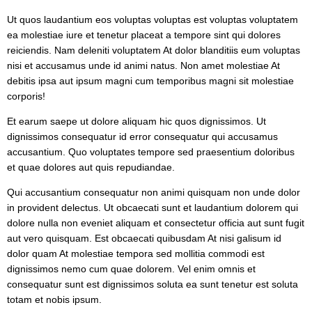
Ut quos laudantium eos voluptas voluptas est voluptas voluptatem
ea molestiae iure et tenetur placeat a tempore sint qui dolores
reiciendis. Nam deleniti voluptatem At dolor blanditiis eum voluptas
nisi et accusamus unde id animi natus. Non amet molestiae At
debitis ipsa aut ipsum magni cum temporibus magni sit molestiae
corporis!
Et earum saepe ut dolore aliquam hic quos dignissimos. Ut
dignissimos consequatur id error consequatur qui accusamus
accusantium. Quo voluptates tempore sed praesentium doloribus
et quae dolores aut quis repudiandae.
Qui accusantium consequatur non animi quisquam non unde dolor
in provident delectus. Ut obcaecati sunt et laudantium dolorem qui
dolore nulla non eveniet aliquam et consectetur officia aut sunt fugit
aut vero quisquam. Est obcaecati quibusdam At nisi galisum id
dolor quam At molestiae tempora sed mollitia commodi est
dignissimos nemo cum quae dolorem. Vel enim omnis et
consequatur sunt est dignissimos soluta ea sunt tenetur est soluta
totam et nobis ipsum.