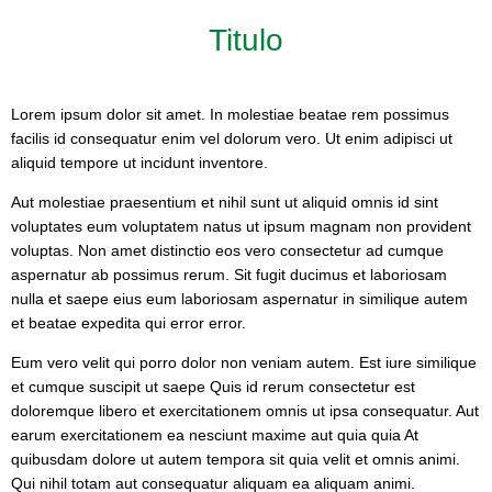
Titulo
Lorem ipsum dolor sit amet. In molestiae beatae rem possimus
facilis id consequatur enim vel dolorum vero. Ut enim adipisci ut
aliquid tempore ut incidunt inventore.
Aut molestiae praesentium et nihil sunt ut aliquid omnis id sint
voluptates eum voluptatem natus ut ipsum magnam non provident
voluptas. Non amet distinctio eos vero consectetur ad cumque
aspernatur ab possimus rerum. Sit fugit ducimus et laboriosam
nulla et saepe eius eum laboriosam aspernatur in similique autem
et beatae expedita qui error error.
Eum vero velit qui porro dolor non veniam autem. Est iure similique
et cumque suscipit ut saepe Quis id rerum consectetur est
doloremque libero et exercitationem omnis ut ipsa consequatur. Aut
earum exercitationem ea nesciunt maxime aut quia quia At
quibusdam dolore ut autem tempora sit quia velit et omnis animi.
Qui nihil totam aut consequatur aliquam ea aliquam animi.