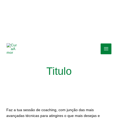
Skip
MAI
to
MEN
content
Titulo
Faz a tua sessão de coaching, com junção das mais
avançadas técnicas para atingires o que mais desejas e