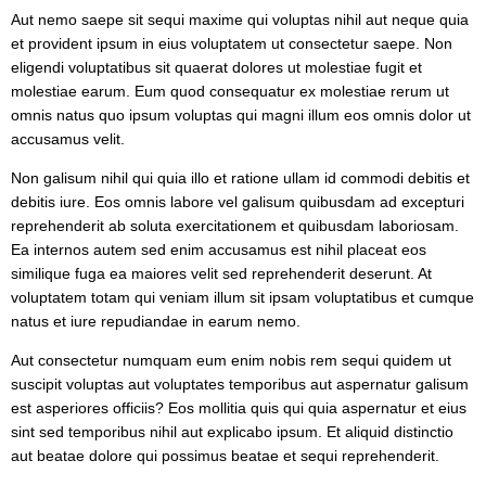
Aut nemo saepe sit sequi maxime qui voluptas nihil aut neque quia
et provident ipsum in eius voluptatem ut consectetur saepe. Non
eligendi voluptatibus sit quaerat dolores ut molestiae fugit et
molestiae earum. Eum quod consequatur ex molestiae rerum ut
omnis natus quo ipsum voluptas qui magni illum eos omnis dolor ut
accusamus velit.
Non galisum nihil qui quia illo et ratione ullam id commodi debitis et
debitis iure. Eos omnis labore vel galisum quibusdam ad excepturi
reprehenderit ab soluta exercitationem et quibusdam laboriosam.
Ea internos autem sed enim accusamus est nihil placeat eos
similique fuga ea maiores velit sed reprehenderit deserunt. At
voluptatem totam qui veniam illum sit ipsam voluptatibus et cumque
natus et iure repudiandae in earum nemo.
Aut consectetur numquam eum enim nobis rem sequi quidem ut
suscipit voluptas aut voluptates temporibus aut aspernatur galisum
est asperiores officiis? Eos mollitia quis qui quia aspernatur et eius
sint sed temporibus nihil aut explicabo ipsum. Et aliquid distinctio
aut beatae dolore qui possimus beatae et sequi reprehenderit.