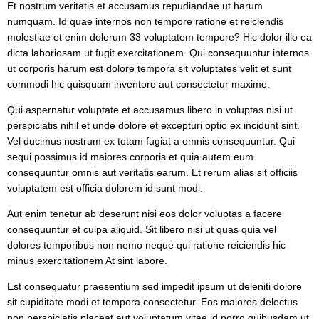
Et nostrum veritatis et accusamus repudiandae ut harum
numquam. Id quae internos non tempore ratione et reiciendis
molestiae et enim dolorum 33 voluptatem tempore? Hic dolor illo ea
dicta laboriosam ut fugit exercitationem. Qui consequuntur internos
ut corporis harum est dolore tempora sit voluptates velit et sunt
commodi hic quisquam inventore aut consectetur maxime.
Qui aspernatur voluptate et accusamus libero in voluptas nisi ut
perspiciatis nihil et unde dolore et excepturi optio ex incidunt sint.
Vel ducimus nostrum ex totam fugiat a omnis consequuntur. Qui
sequi possimus id maiores corporis et quia autem eum
consequuntur omnis aut veritatis earum. Et rerum alias sit officiis
voluptatem est officia dolorem id sunt modi.
Aut enim tenetur ab deserunt nisi eos dolor voluptas a facere
consequuntur et culpa aliquid. Sit libero nisi ut quas quia vel
dolores temporibus non nemo neque qui ratione reiciendis hic
minus exercitationem At sint labore.
Est consequatur praesentium sed impedit ipsum ut deleniti dolore
sit cupiditate modi et tempora consectetur. Eos maiores delectus
non perspiciatis placeat aut voluptatum vitae id porro quibusdam ut