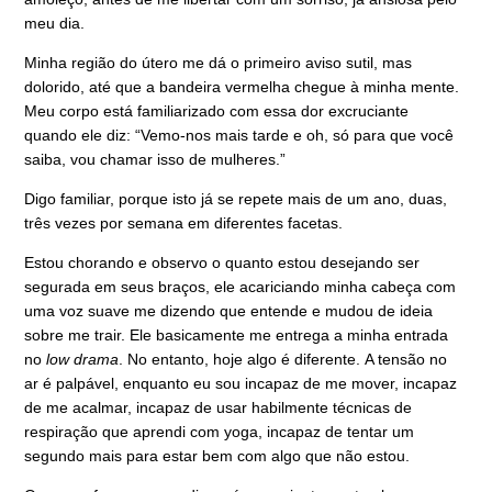
meu dia.
Minha região do útero me dá o primeiro aviso sutil, mas
dolorido, até que a bandeira vermelha chegue à minha mente.
Meu corpo está familiarizado com essa dor excruciante
quando ele diz: “Vemo-nos mais tarde e oh, só para que você
saiba, vou chamar isso de mulheres.”
Digo familiar, porque isto já se repete mais de um ano, duas,
três vezes por semana em diferentes facetas.
Estou chorando e observo o quanto estou desejando ser
segurada em seus braços, ele acariciando minha cabeça com
uma voz suave me dizendo que entende e mudou de ideia
sobre me trair. Ele basicamente me entrega a minha entrada
no
low drama
. No entanto, hoje algo é diferente.
A tensão no
ar é palpável, enquanto eu sou incapaz de me mover, incapaz
de me acalmar, incapaz de usar habilmente técnicas de
respiração que aprendi com yoga, incapaz de tentar um
segundo mais para estar bem com algo que não estou.