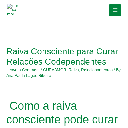
Skip
Post
MAI
to
navigation
MEN
content
Raiva Consciente para Curar
Relações Codependentes
Leave a Comment
/
CURAAMOR
,
Raiva
,
Relacionamentos
/ By
Ana Paula Lages Ribeiro
Como a raiva
consciente pode curar