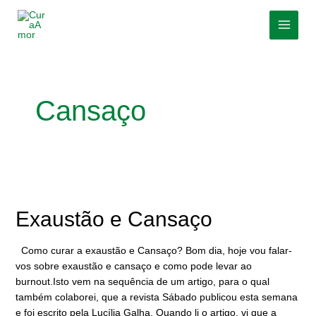
Skip
MAI
to
MEN
content
Cansaço
Exaustão
e
Cansaço
Exaustão e Cansaço
Como curar a exaustão e Cansaço? Bom dia, hoje vou falar-
vos sobre exaustão e cansaço e como pode levar ao
burnout.Isto vem na sequência de um artigo, para o qual
também colaborei, que a revista Sábado publicou esta semana
e foi escrito pela Lucília Galha. Quando li o artigo, vi que a