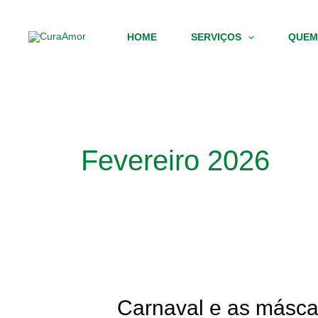
Skip
to
HOME
SERVIÇOS
QUEM
content
Fevereiro 2026
Carnaval
e
as
Carnaval e as másca
máscaras