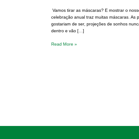
todo
Vamos tirar as máscaras? E mostrar o nosso
o
celebração anual traz muitas máscaras. As 
ano
gostariam de ser, projeções de sonhos nunc
dentro e vão […]
Read More »