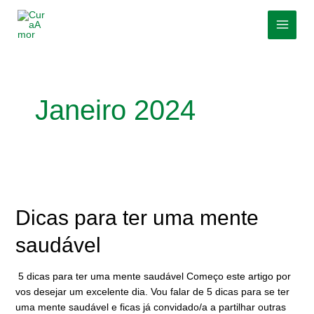
Skip
MAI
to
MEN
content
Janeiro 2024
Dicas
para
ter
Dicas para ter uma mente
uma
saudável
mente
saudável
5 dicas para ter uma mente saudável Começo este artigo por
vos desejar um excelente dia. Vou falar de 5 dicas para se ter
uma mente saudável e ficas já convidado/a a partilhar outras