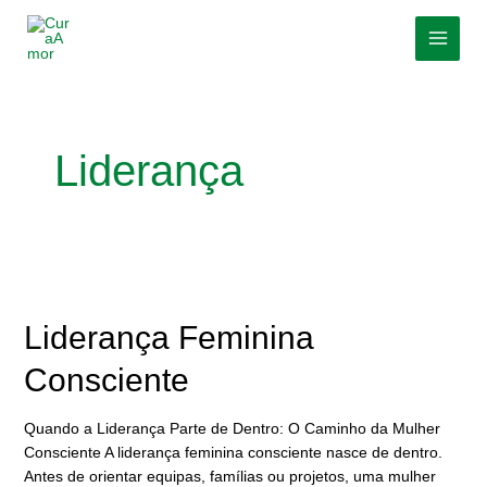
Skip
MAI
to
MEN
content
Liderança
Liderança
Feminina
Consciente
Liderança Feminina
Consciente
Quando a Liderança Parte de Dentro: O Caminho da Mulher
Consciente A liderança feminina consciente nasce de dentro.
Antes de orientar equipas, famílias ou projetos, uma mulher