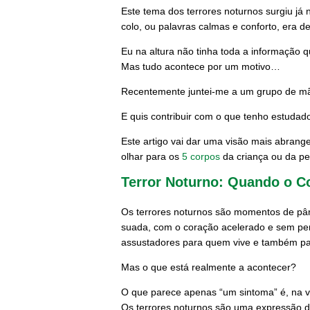
Este tema dos terrores noturnos surgiu j
colo, ou palavras calmas e conforto, era d
Eu na altura não tinha toda a informação 
Mas tudo acontece por um motivo…
Recentemente juntei-me a um grupo de mã
E quis contribuir com o que tenho estudad
Este artigo vai dar uma visão mais abrange
olhar para os
5 corpos
da criança ou da pe
Terror Noturno: Quando o C
Os terrores noturnos são momentos de pân
suada, com o coração acelerado e sem per
assustadores para quem vive e também p
Mas o que está realmente a acontecer?
O que parece apenas “um sintoma” é, na v
Os terrores noturnos são uma expressão d