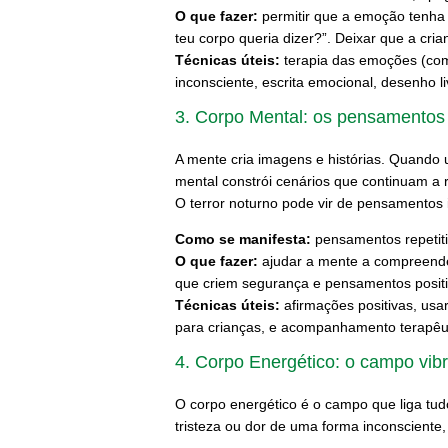
O que fazer:
permitir que a emoção tenha 
teu corpo queria dizer?”. Deixar que a c
Técnicas úteis:
terapia das emoções (como
inconsciente, escrita emocional, desenho l
3. Corpo Mental: os pensamento
A mente cria imagens e histórias. Quando 
mental constrói cenários que continuam a 
O terror noturno pode vir de pensamentos 
Como se manifesta:
pensamentos repetiti
O que fazer:
ajudar a mente a compreender
que criem segurança e pensamentos positi
Técnicas úteis:
afirmações positivas, usa
para crianças, e acompanhamento terapêut
4. Corpo Energético: o campo vib
O corpo energético é o campo que liga tu
tristeza ou dor de uma forma inconsciente