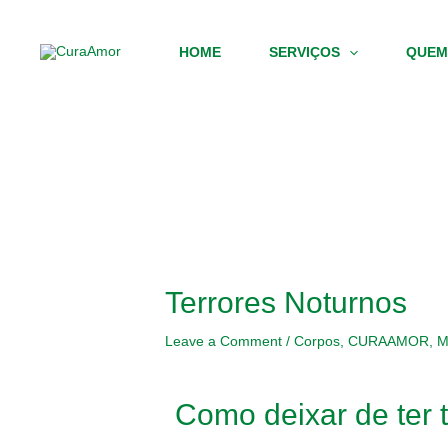
Skip
Post
to
navigation
HOME
SERVIÇOS
QUEM
content
Terrores Noturnos
Leave a Comment
/
Corpos
,
CURAAMOR
,
M
Como deixar de ter 