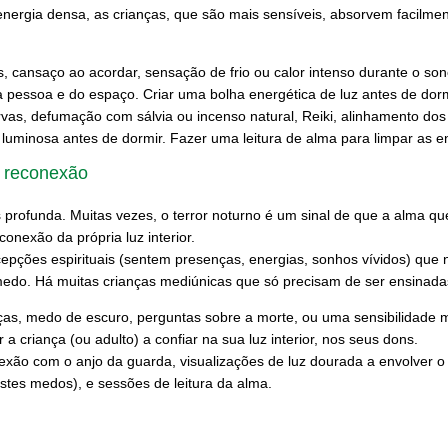
nergia densa, as crianças, que são mais sensíveis, absorvem facilmen
, cansaço ao acordar, sensação de frio ou calor intenso durante o so
 pessoa e do espaço. Criar uma bolha energética de luz antes de dor
vas, defumação com sálvia ou incenso natural, Reiki, alinhamento dos c
o luminosa antes de dormir. Fazer uma leitura de alma para limpar as 
ir reconexão
s profunda. Muitas vezes, o terror noturno é um sinal de que a alma 
onexão da própria luz interior.
cepções espirituais (sentem presenças, energias, sonhos vívidos) q
do. Há muitas crianças mediúnicas que só precisam de ser ensinadas
s, medo de escuro, perguntas sobre a morte, ou uma sensibilidade m
r a criança (ou adulto) a confiar na sua luz interior, nos seus dons.
xão com o anjo da guarda, visualizações de luz dourada a envolver o 
stes medos), e sessões de leitura da alma.