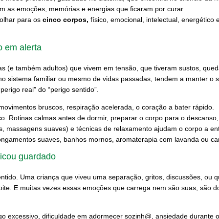
m as emoções, memórias e energias que ficaram por curar.
olhar para os
cinco corpos,
físico, emocional, intelectual, energético
o em alerta
anças (e também adultos) que vivem em tensão, que tiveram sustos, q
 no sistema familiar ou mesmo de vidas passadas, tendem a manter o
erigo real” do “perigo sentido”.
 movimentos bruscos, respiração acelerada, o coração a bater rápido.
ico. Rotinas calmas antes de dormir, preparar o corpo para o descanso
ços, massagens suaves) e técnicas de relaxamento ajudam o corpo a e
longamentos suaves, banhos mornos, aromaterapia com lavanda ou cam
ficou guardado
entido. Uma criança que viveu uma separação, gritos, discussões, ou 
oite. E muitas vezes essas emoções que carrega nem são suas, são dos
go excessivo, dificuldade em adormecer sozinh@, ansiedade durante o