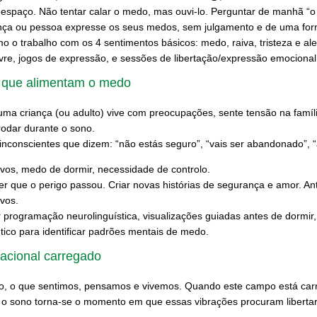
espaço. Não tentar calar o medo, mas ouvi-lo. Perguntar de manhã “o q
riança ou pessoa expresse os seus medos, sem julgamento e de uma fo
 o trabalho com os 4 sentimentos básicos: medo, raiva, tristeza e ale
ivre, jogos de expressão, e sessões de libertação/expressão emocional
s que alimentam o medo
uma criança (ou adulto) vive com preocupações, sente tensão na famíli
rodar durante o sono.
inconscientes que dizem: “não estás seguro”, “vais ser abandonado”, “
vos, medo de dormir, necessidade de controlo.
 que o perigo passou. Criar novas histórias de segurança e amor. Ant
vos.
r programação neurolinguística, visualizações guiadas antes de dormi
ico para identificar padrões mentais de medo.
racional carregado
do, o que sentimos, pensamos e vivemos. Quando este campo está car
, o sono torna-se o momento em que essas vibrações procuram libertar