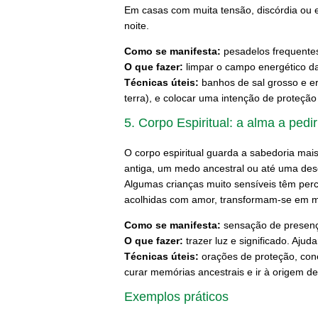
Em casas com muita tensão, discórdia ou e
noite.
Como se manifesta:
pesadelos frequentes
O que fazer:
limpar o campo energético da
Técnicas úteis:
banhos de sal grosso e er
terra), e colocar uma intenção de proteçã
5. Corpo Espiritual: a alma a ped
O corpo espiritual guarda a sabedoria mai
antiga, um medo ancestral ou até uma desc
Algumas crianças muito sensíveis têm per
acolhidas com amor, transformam-se em me
Como se manifesta:
sensação de presença
O que fazer:
trazer luz e significado. Ajuda
Técnicas úteis:
orações de proteção, cone
curar memórias ancestrais e ir à origem de
Exemplos práticos