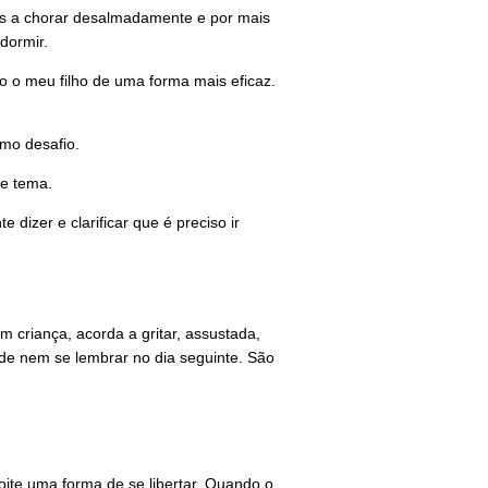
zes a chorar desalmadamente e por mais
dormir.
do o meu filho de uma forma mais eficaz.
mo desafio.
te tema.
dizer e clarificar que é preciso ir
criança, acorda a gritar, assustada,
de nem se lembrar no dia seguinte. São
ite uma forma de se libertar. Quando o