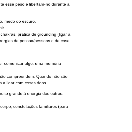
te esse peso e libertam-no durante a
no, medo do escuro.
mir.
hakras, prática de grounding (ligar à
energias da pessoa/pessoas e da casa.
quer comunicar algo: uma memória
ue não compreendem. Quando não são
 a lidar com esses dons.
uito grande à energia dos outros.
corpo, constelações familiares (para