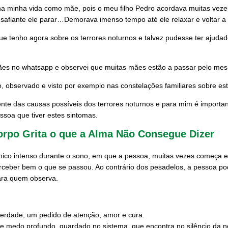
á na minha vida como mãe, pois o meu filho Pedro acordava muitas ve
esafiante ele parar…Demorava imenso tempo até ele relaxar e voltar a 
que tenho agora sobre os terrores noturnos e talvez pudesse ter ajuda
es no whatsapp e observei que muitas mães estão a passar pelo mes
o, observado e visto por exemplo nas constelações familiares sobre es
nte das causas possíveis dos terrores noturnos e para mim é importante 
ssoa que tiver estes sintomas.
orpo Grita o que a Alma Não Consegue Dizer
ico intenso durante o sono, em que a pessoa, muitas vezes começa em 
ceber bem o que se passou. Ao contrário dos pesadelos, a pessoa po
ara quem observa.
erdade, um pedido de atenção, amor e cura.
e medo profundo, guardado no sistema, que encontra no silêncio da no