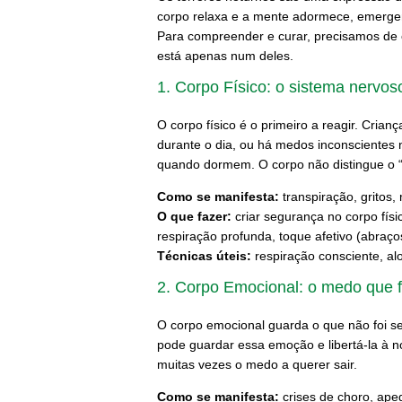
corpo relaxa e a mente adormece, emerge
Para compreender e curar, precisamos de 
está apenas num deles.
1. Corpo Físico: o sistema nervos
O corpo físico é o primeiro a reagir. Cri
durante o dia, ou há medos inconscientes
quando dormem. O corpo não distingue o “p
Como se manifesta:
transpiração, gritos,
O que fazer:
criar segurança no corpo fís
respiração profunda, toque afetivo (abra
Técnicas úteis:
respiração consciente, a
2. Corpo Emocional: o medo que 
O corpo emocional guarda o que não foi s
pode guardar essa emoção e libertá-la à n
muitas vezes o medo a querer sair.
Como se manifesta:
crises de choro, ape