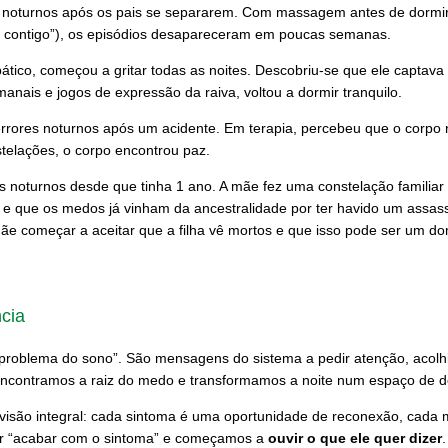
s noturnos após os pais se separarem. Com massagem antes de dormir
me contigo”), os episódios desapareceram em poucas semanas.
ático, começou a gritar todas as noites. Descobriu-se que ele captav
anais e jogos de expressão da raiva, voltou a dormir tranquilo.
rrores noturnos após um acidente. Em terapia, percebeu que o corpo r
telações, o corpo encontrou paz.
s noturnos desde que tinha 1 ano. A mãe fez uma constelação familiar
 e que os medos já vinham da ancestralidade por ter havido um assassin
mãe começar a aceitar que a filha vê mortos e que isso pode ser um d
cia
“problema do sono”. São mensagens do sistema a pedir atenção, acol
 encontramos a raiz do medo e transformamos a noite num espaço de 
isão integral: cada sintoma é uma oportunidade de reconexão, cada 
r “acabar com o sintoma” e começamos a
ouvir o que ele quer dizer
.