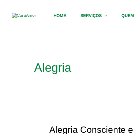
Skip
to
HOME
SERVIÇOS
QUEM
content
Alegria
Alegria
Consciente
e
Alegria Consciente e
Inconsciente