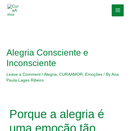
Skip
Post
MAI
to
navigation
MEN
content
Alegria Consciente e
Inconsciente
Leave a Comment
/
Alegria
,
CURAAMOR
,
Emoções
/ By
Ana
Paula Lages Ribeiro
Porque a alegria é
uma emoção tão