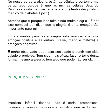
No nosso corpo a alegria está nas células e eu tenho-me
perguntado porque é que as minhas células Beta do
Pâncreas ainda não se regeneraram! (Tenho diagnóstico
médico de diabetes Tipo 1).
Acredito que é porque lhes falta ainda muita alegria…E por
isso comecei por dizer que a alegria é uma emoção tão
importante para mim.
E para muitas pessoas a alegria está associada a uma
emoção positiva e as outras ( raiva, medo e tristeza) a
emoções negativas.
E tenho observado que nesta sociedade o sentir tem sido
calado e proibido. Tem sido mais eficaz fazer e ter e desta
forma, mesmo a alegria, tem algo que pode não ser ok.
PORQUE A ALEGRIA É:
Irrealista, infantil, risonha, não é séria, pretensiosa,
ingénua, arrogante, temporária, significa que estás bem