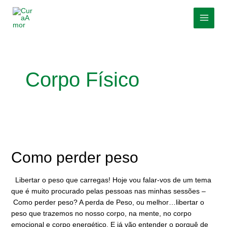
Skip
MAI
to
MEN
content
Corpo Físico
Como
perder
peso
Como perder peso
Libertar o peso que carregas! Hoje vou falar-vos de um tema
que é muito procurado pelas pessoas nas minhas sessões –
Como perder peso? A perda de Peso, ou melhor…libertar o
peso que trazemos no nosso corpo, na mente, no corpo
emocional e corpo energético. E já vão entender o porquê de