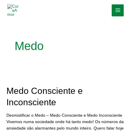
Skip
MAI
to
MEN
content
Medo
Medo
Consciente
e
Medo Consciente e
Inconsciente
Inconsciente
Desmistificar o Medo – Medo Consciente e Medo Inconsciente
Vivemos numa sociedade onde há tanto medo! Os números da
ansiedade são alarmantes pelo mundo inteiro. Quero falar hoje