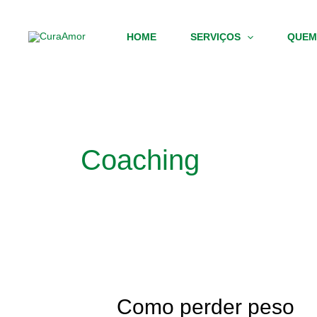
Skip
to
HOME
SERVIÇOS
QUEM
content
Coaching
Como
perder
peso
Como perder peso