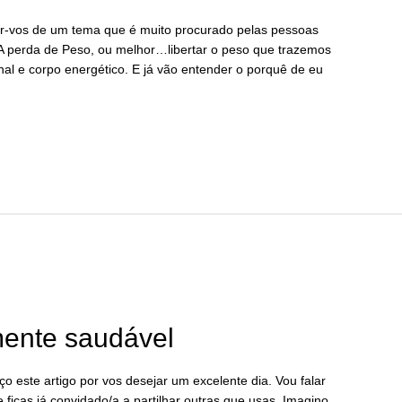
ar-vos de um tema que é muito procurado pelas pessoas
 perda de Peso, ou melhor…libertar o peso que trazemos
al e corpo energético. E já vão entender o porquê de eu
mente saudável
 este artigo por vos desejar um excelente dia. Vou falar
 ficas já convidado/a a partilhar outras que usas. Imagino