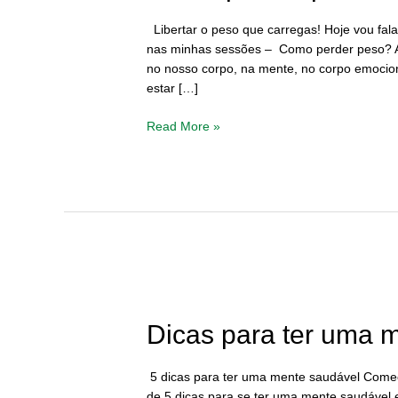
Libertar o peso que carregas! Hoje vou fal
nas minhas sessões – Como perder peso? A
no nosso corpo, na mente, no corpo emocion
estar […]
Read More »
Dicas
para
ter
Dicas para ter uma 
uma
mente
5 dicas para ter uma mente saudável Começo
saudável
de 5 dicas para se ter uma mente saudável e